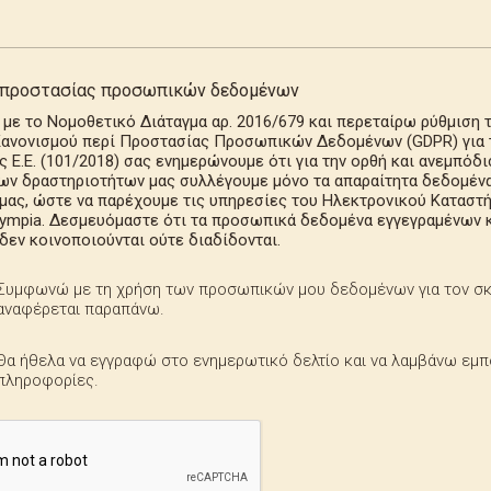
προστασίας προσωπικών δεδομένων
με το Νομοθετικό Διάταγμα αρ. 2016/679 και περεταίρω ρύθμιση 
Κανονισμού περί Προστασίας Προσωπικών Δεδομένων (GDPR) για 
 Ε.Ε. (101/2018) σας ενημερώνουμε ότι για την ορθή και ανεμπόδι
ων δραστηριοτήτων μας συλλέγουμε μόνο τα απαραίτητα δεδομέν
μας, ώστε να παρέχουμε τις υπηρεσίες του Ηλεκτρονικού Καταστ
lympia. Δεσμευόμαστε ότι τα προσωπικά δεδομένα εγγεγραμένων κ
δεν κοινοποιούνται ούτε διαδίδονται.
Συμφωνώ με τη χρήση των προσωπικών μου δεδομένων για τον σ
αναφέρεται παραπάνω.
Θα ήθελα να εγγραφώ στο ενημερωτικό δελτίο και να λαμβάνω εμπ
πληροφορίες.