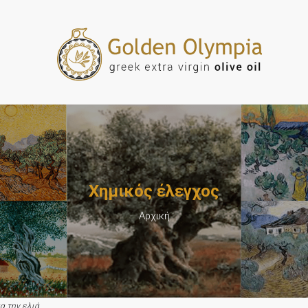
Χημικός έλεγχος
Αρχική
μα την ελιά