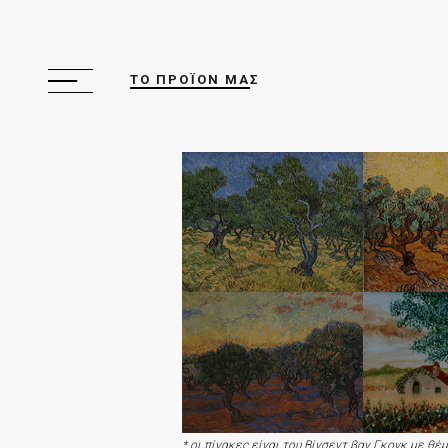
ΤΟ ΠΡΟΪΟΝ ΜΑΣ
* οι πίνακες είναι του Βίνσεντ βαν Γκογκ με θέ