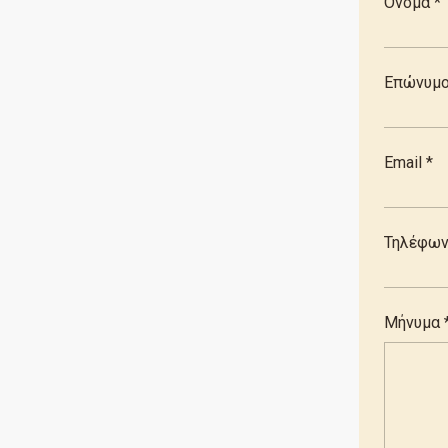
Όνομα *
Επώνυμο
Email *
Τηλέφω
Μήνυμα 